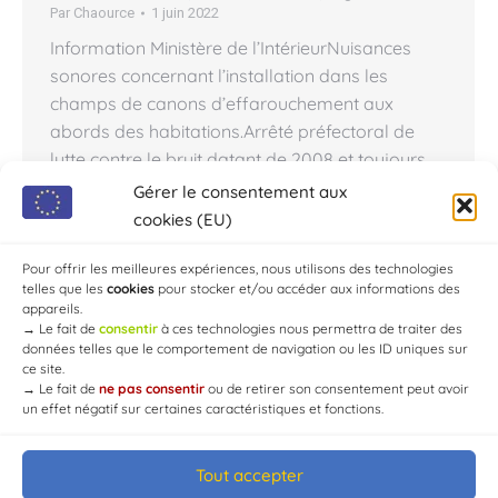
Par
Chaource
1 juin 2022
Information Ministère de l’IntérieurNuisances
sonores concernant l’installation dans les
champs de canons d’effarouchement aux
abords des habitations.Arrêté préfectoral de
lutte contre le bruit datant de 2008 et toujours
en vigueur. (Cf. pièce jointe ci-dessous) Article 9
Gérer le consentement aux
de la page 04 Depuis ces dernières semaines,
cookies (EU)
nous sommes sollicités afin d’intervenir pour
des nuisances sonores concernant l’installation…
Pour offrir les meilleures expériences, nous utilisons des technologies
telles que les
cookies
pour stocker et/ou accéder aux informations des
appareils.
→
Le fait de
consentir
à ces technologies nous permettra de traiter des
données telles que le comportement de navigation ou les ID uniques sur
ce site.
→
Le fait de
ne pas consentir
ou de retirer son consentement peut avoir
un effet négatif sur certaines caractéristiques et fonctions.
Tout accepter