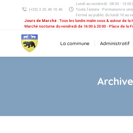
Lundi au vendredi : 08:30 - 12:00 
(+33).3.25.40.10.46
Toute l'année : Permanence uni
Fermé au public du lundi 10 au v
Jours de Marché
: Tous les lundis matin sous & autour de la H
Marché nocturne du vendredi de 16:00 à 20:00 - Place de la F
La commune
Administratif
Archive