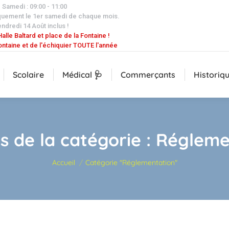
| Samedi : 09:00 - 11:00
quement le 1er samedi de chaque mois.
endredi 14 Août inclus !
alle Baltard et place de la Fontaine !
ontaine et de l'échiquier TOUTE l'année
Scolaire
Médical 🩺
Commerçants
Historiq
s de la catégorie :
Régleme
Vous êtes ici :
Accueil
Catégorie "Réglementation"