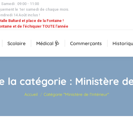
| Samedi : 09:00 - 11:00
quement le 1er samedi de chaque mois.
endredi 14 Août inclus !
alle Baltard et place de la Fontaine !
ontaine et de l'échiquier TOUTE l'année
Scolaire
Médical 🩺
Commerçants
Historiq
e la catégorie :
Ministère de
Vous êtes ici :
Accueil
Catégorie "Ministère de l’Intérieur"