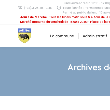
Lundi au vendredi : 08:30 - 12:00 
(+33).3.25.40.10.46
Toute l'année : Permanence uni
Fermé au public du lundi 10 au v
Jours de Marché
: Tous les lundis matin sous & autour de la H
Marché nocturne du vendredi de 16:00 à 20:00 - Place de la F
La commune
Administratif
Archives d