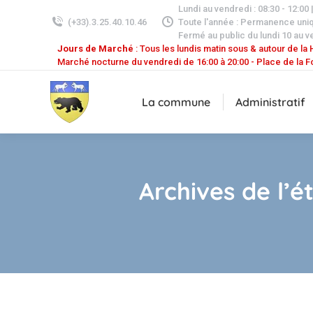
Lundi au vendredi : 08:30 - 12:00 
(+33).3.25.40.10.46
Toute l'année : Permanence uni
Fermé au public du lundi 10 au v
Jours de Marché
: Tous les lundis matin sous & autour de la H
Marché nocturne du vendredi de 16:00 à 20:00 - Place de la F
La commune
Administratif
Archives de l’é