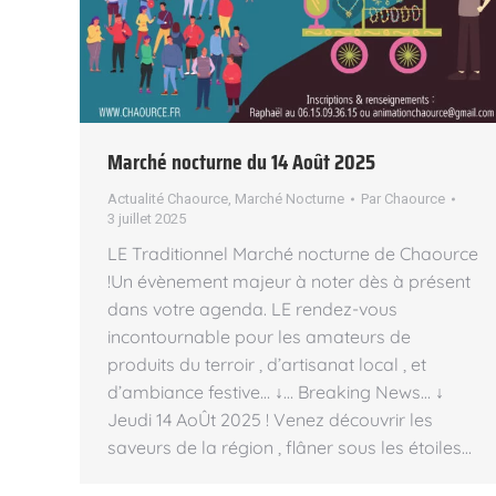
Marché nocturne du 14 Août 2025
Actualité Chaource
,
Marché Nocturne
Par
Chaource
3 juillet 2025
LE Traditionnel Marché nocturne de Chaource
!Un évènement majeur à noter dès à présent
dans votre agenda. LE rendez-vous
incontournable pour les amateurs de
produits du terroir , d’artisanat local , et
d’ambiance festive… ↓… Breaking News… ↓
Jeudi 14 AoÛt 2025 ! Venez découvrir les
saveurs de la région , flâner sous les étoiles…