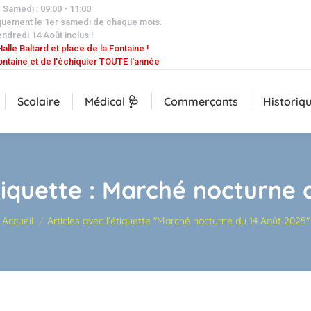
| Samedi : 09:00 - 11:00
quement le 1er samedi de chaque mois.
endredi 14 Août inclus !
alle Baltard et place de la Fontaine !
ontaine et de l'échiquier TOUTE l'année
Scolaire
Médical 🩺
Commerçants
Historiq
tiquette :
Marché nocturne 
Vous êtes ici :
Accueil
Articles avec l’étiquette "Marché nocturne du 14 Août 2025"