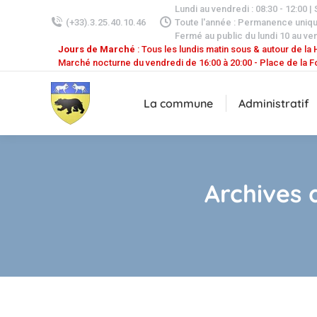
Lundi au vendredi : 08:30 - 12:00 |
(+33).3.25.40.10.46
Toute l'année : Permanence uniq
Fermé au public du lundi 10 au ven
Jours de Marché
: Tous les lundis matin sous & autour de la H
Marché nocturne du vendredi de 16:00 à 20:00 - Place de la F
La commune
Administratif
Archives d