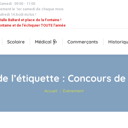
 Samedi : 09:00 - 11:00
uement le 1er samedi de chaque mois.
dredi 14 Août inclus !
alle Baltard et place de la Fontaine !
ontaine et de l'échiquier TOUTE l'année
Scolaire
Médical 🩺
Commerçants
Historiq
e l’étiquette :
Concours de
Vous êtes ici :
Accueil
Événement