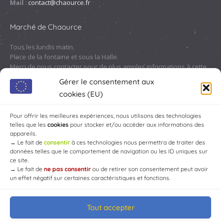
Mail
:
contact@chaource.fr
Marché de Chaource
Tous les lundis matin.
Place de la fontaine et sous la Halle.
Merci de nous contacter pour de plus amples informations à cette
adresse :
contact@chaource.fr
ou au 03.25.40.10.46
Gérer le consentement aux
cookies (EU)
Pour offrir les meilleures expériences, nous utilisons des technologies
telles que les
cookies
pour stocker et/ou accéder aux informations des
appareils.
→
Le fait de
consentir
à ces technologies nous permettra de traiter des
données telles que le comportement de navigation ou les ID uniques sur
ce site.
→
Le fait de
ne pas consentir
ou de retirer son consentement peut avoir
un effet négatif sur certaines caractéristiques et fonctions.
Tout accepter
© Mairie de Chaource [2004-2024] | Tous droits réservés.