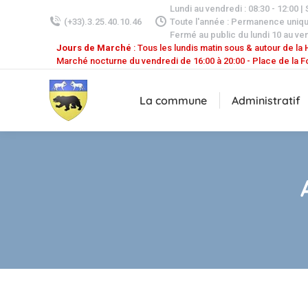
Lundi au vendredi : 08:30 - 12:00 |
(+33).3.25.40.10.46
Toute l'année : Permanence uniq
Fermé au public du lundi 10 au ven
Jours de Marché
: Tous les lundis matin sous & autour de la H
Marché nocturne du vendredi de 16:00 à 20:00 - Place de la F
La commune
Administratif