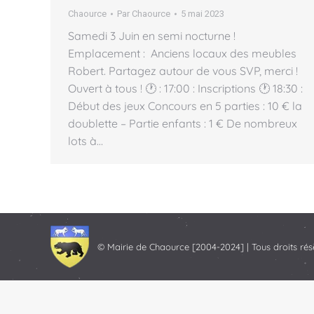
Chaource
Par
Chaource
5 mai 2023
Samedi 3 Juin en semi nocturne !
Emplacement : Anciens locaux des meubles
Robert. Partagez autour de vous SVP, merci !
Ouvert à tous ! 🕐 : 17:00 : Inscriptions 🕐 18:30 :
Début des jeux Concours en 5 parties : 10 € la
doublette – Partie enfants : 1 € De nombreux
lots à…
© Mairie de Chaource [2004-2024] | Tous droits rés