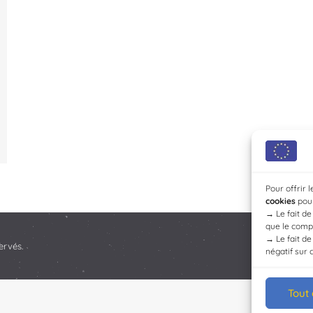
Pour offrir 
cookies
pour
→
Le fait d
que le compo
→
Le fait d
ervés.
négatif sur 
Tout