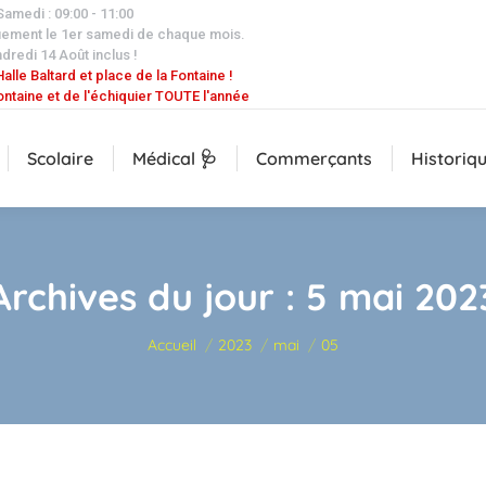
 Samedi : 09:00 - 11:00
uement le 1er samedi de chaque mois.
dredi 14 Août inclus !
alle Baltard et place de la Fontaine !
ontaine et de l'échiquier TOUTE l'année
Scolaire
Médical 🩺
Commerçants
Historiq
Archives du jour :
5 mai 202
Vous êtes ici :
Accueil
2023
mai
05