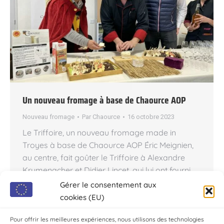
Un nouveau fromage à base de Chaource AOP
Nouveau fromage
Par
Chaource
16 octobre 2023
Le Triffoire, un nouveau fromage made in
Troyes à base de Chaource AOP Éric Meignien,
au centre, fait goûter le Triffoire à Alexandre
Krumenacher et Didier Lincet, qui lui ont fourni
les deux ingrédients de base de sa création, la
Gérer le consentement aux
prunelle de Troyes et le chaource. Le fromager
cookies (EU)
savinien Éric Meignien vient d’inventer une
spécialité gastronomique à…
Pour offrir les meilleures expériences, nous utilisons des technologies