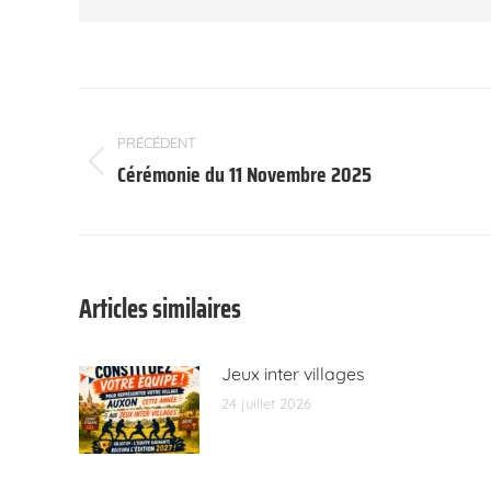
Navigation
article
PRÉCÉDENT
Cérémonie du 11 Novembre 2025
Article
précédent
:
Articles similaires
Jeux inter villages
24 juillet 2026