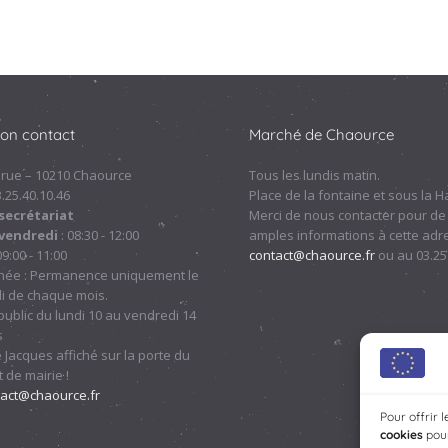
ion contact
Marché de Chaource
 rue – 10210 Chaource
Tous les lundis matin.
.3.25.40.10.46
Place de la fontaine et sous la Ha
secrétariat
Merci de nous contacter pour de
 vendredi
: 08:30 - 12:00
amples informations à cette adre
09:00 - 11:00
contact@chaource.fr
ou au 03.25
nnée : Permanence uniquement le
i de chaque mois.
ublic du lundi 10 au vendredi 14
s
 Jacques affiché sur la porte du
 de mairie !
tact@chaource.fr
Pour offrir 
cookies
pour