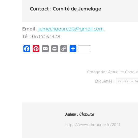
Contact : Comité de Jumelage
Email
:
jumechaourcois@gmail.com
Tél
: 06.16.59.14.38
Facebook
Pinterest
Email
Print
Copy
Partager
Link
Catégorie :
Actualité Chaou
Étiquettes :
Comité de J
Auteur :
Chaource
https://www.chaource.fr/2021