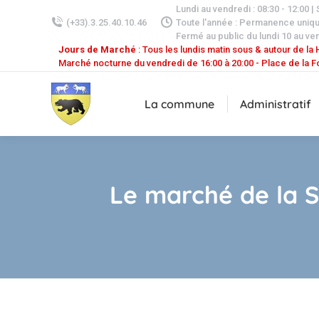
Lundi au vendredi : 08:30 - 12:00 |
(+33).3.25.40.10.46
Toute l'année : Permanence uniq
Fermé au public du lundi 10 au ven
Jours de Marché
: Tous les lundis matin sous & autour de la H
Marché nocturne du vendredi de 16:00 à 20:00 - Place de la F
La commune
Administratif
Le marché de la S