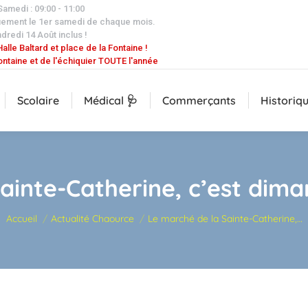
 Samedi : 09:00 - 11:00
uement le 1er samedi de chaque mois.
dredi 14 Août inclus !
alle Baltard et place de la Fontaine !
ontaine et de l'échiquier TOUTE l'année
Scolaire
Médical 🩺
Commerçants
Historiq
ainte-Catherine, c’est di
Vous êtes ici :
Accueil
Actualité Chaource
Le marché de la Sainte-Catherine,…