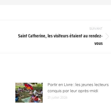
SUIVANT
Saint Catherine, les visiteurs étaient au rendez-
Article
vous
suivant
:
Partir en Livre : les jeunes lecteurs
conquis par leur après-midi
21 juillet 2026