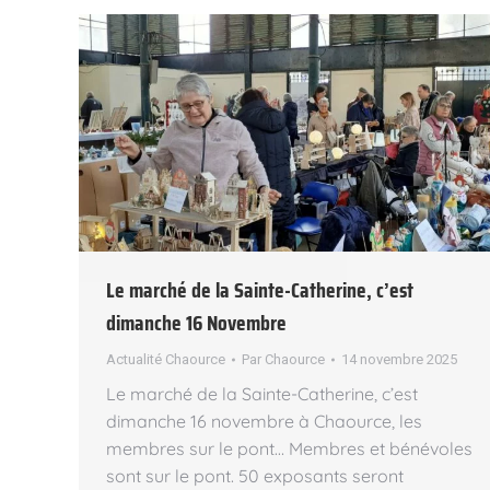
Le marché de la Sainte-Catherine, c’est
dimanche 16 Novembre
Actualité Chaource
Par
Chaource
14 novembre 2025
Le marché de la Sainte-Catherine, c’est
dimanche 16 novembre à Chaource, les
membres sur le pont… Membres et bénévoles
sont sur le pont. 50 exposants seront