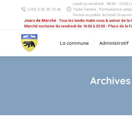
Lundi au vendredi : 08:30 - 12:00 |
(+33).3.25.40.10.46
Toute l'année : Permanence uniq
Fermé au public du lundi 10 au ven
Jours de Marché
: Tous les lundis matin sous & autour de la H
Marché nocturne du vendredi de 16:00 à 20:00 - Place de la F
La commune
Administratif
Archives