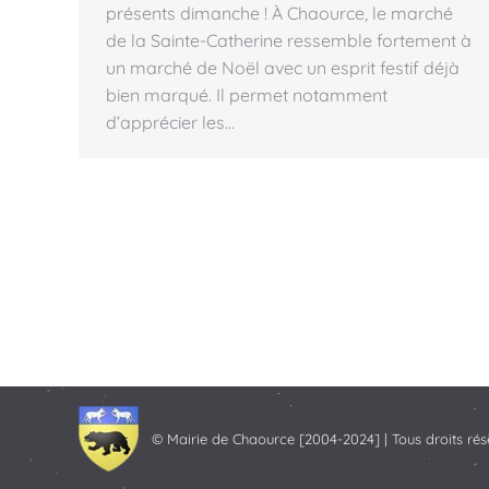
présents dimanche ! À Chaource, le marché
de la Sainte-Catherine ressemble fortement à
un marché de Noël avec un esprit festif déjà
bien marqué. Il permet notamment
d’apprécier les…
© Mairie de Chaource [2004-2024] | Tous droits rés