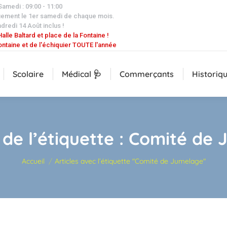
 Samedi : 09:00 - 11:00
uement le 1er samedi de chaque mois.
dredi 14 Août inclus !
alle Baltard et place de la Fontaine !
ontaine et de l'échiquier TOUTE l'année
Scolaire
Médical 🩺
Commerçants
Historiq
 de l’étiquette :
Comité de 
Vous êtes ici :
Accueil
Articles avec l’étiquette "Comité de Jumelage"