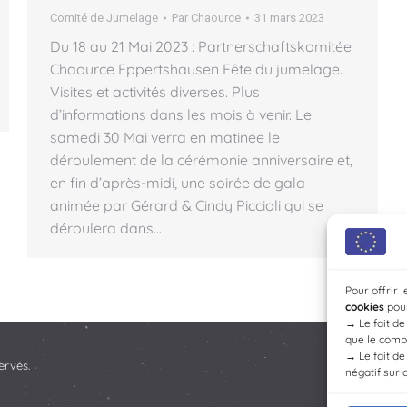
Comité de Jumelage
Par
Chaource
31 mars 2023
Du 18 au 21 Mai 2023 : Partnerschaftskomitée
Chaource Eppertshausen Fête du jumelage.
Visites et activités diverses. Plus
d’informations dans les mois à venir. Le
samedi 30 Mai verra en matinée le
déroulement de la cérémonie anniversaire et,
en fin d’après-midi, une soirée de gala
animée par Gérard & Cindy Piccioli qui se
déroulera dans…
Pour offrir 
cookies
pour
→
Le fait d
que le compo
→
Le fait d
ervés.
négatif sur 