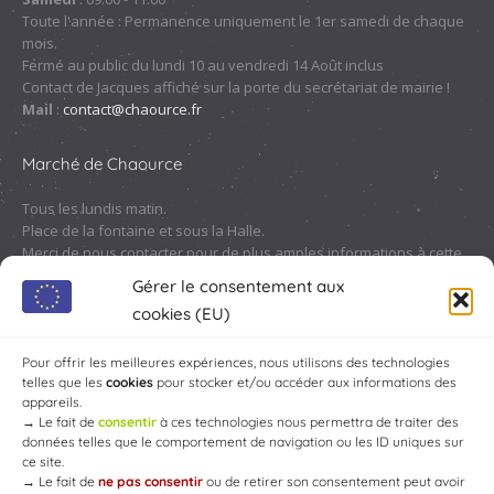
fenêtre
fenêtre
fenêtre
fenêtre
Toute l'année : Permanence uniquement le 1er samedi de chaque
mois.
Fermé au public du lundi 10 au vendredi 14 Août inclus
Contact de Jacques affiché sur la porte du secrétariat de mairie !
Mail
:
contact@chaource.fr
Marché de Chaource
Tous les lundis matin.
Place de la fontaine et sous la Halle.
Merci de nous contacter pour de plus amples informations à cette
adresse :
contact@chaource.fr
ou au 03.25.40.10.46
Gérer le consentement aux
cookies (EU)
Pour offrir les meilleures expériences, nous utilisons des technologies
telles que les
cookies
pour stocker et/ou accéder aux informations des
appareils.
→
Le fait de
consentir
à ces technologies nous permettra de traiter des
données telles que le comportement de navigation ou les ID uniques sur
ce site.
→
Le fait de
ne pas consentir
ou de retirer son consentement peut avoir