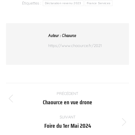
Étiquettes :
Déclaration revenu 2023
France Services
Auteur :
Chaource
https://www.chaource.fr/2021
Navigation
PRÉCÉDENT
article
Chaource en vue drone
Article
précédent
:
SUIVANT
Foire du 1er Mai 2024
Article
suivant