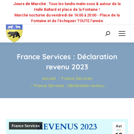
Jours de Marché
: Tous les lundis matin sous & autour de la
Halle Baltard et place de la Fontaine !
Marché nocturne du vendredi de 16:00 à 20:00 - Place de la
Fontaine et de l'échiquier TOUTE l'année
Recherche
:
France Services : Déclaration
revenu 2023
Vous êtes ici :
Accueil
France Services
France Services : Déclaration revenu…
France Services
Avr