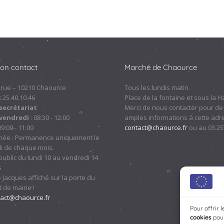
ion contact
Marché de Chaource
 rue – 10210 Chaource
Tous les lundis matin.
.3.25.40.10.46
Place de la fontaine et sous la Ha
secrétariat
Merci de nous contacter pour de
 vendredi
: 08:30 - 12:00
amples informations à cette adre
09:00 - 11:00
contact@chaource.fr
ou au 03.25
nnée : Permanence uniquement le
i de chaque mois.
ublic du lundi 10 au vendredi 14
s
 Jacques affiché sur la porte du
 de mairie !
tact@chaource.fr
Pour offrir 
cookies
pour