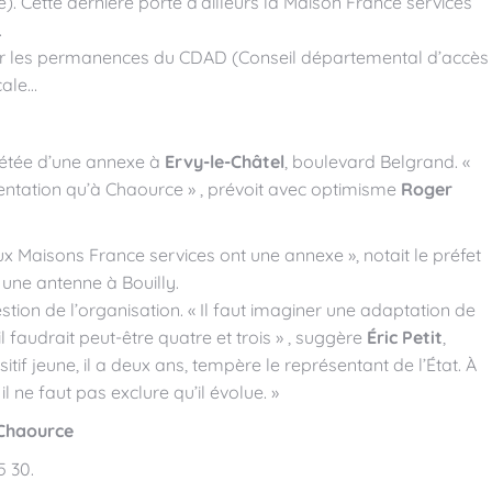
e). Cette dernière porte d’ailleurs la Maison France services
.
illir les permanences du CDAD (Conseil départemental d’accès
cale…
létée d’une annexe à
Ervy-le-Châtel
, boulevard Belgrand. «
uentation qu’à Chaource » , prévoit avec optimisme
Roger
eux Maisons France services ont une annexe », notait le préfet
 une antenne à Bouilly.
tion de l’organisation. « Il faut imaginer une adaptation de
l faudrait peut-être quatre et trois » , suggère
Éric Petit
,
if jeune, il a deux ans, tempère le représentant de l’État. À
l ne faut pas exclure qu’il évolue. »
Chaource
5 30.