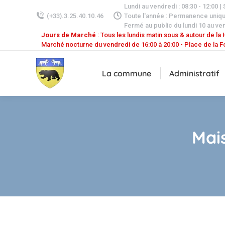
Lundi au vendredi : 08:30 - 12:00 |
(+33).3.25.40.10.46
Toute l'année : Permanence uniq
Fermé au public du lundi 10 au ven
Jours de Marché
: Tous les lundis matin sous & autour de la H
Marché nocturne du vendredi de 16:00 à 20:00 - Place de la F
La commune
Administratif
Mai