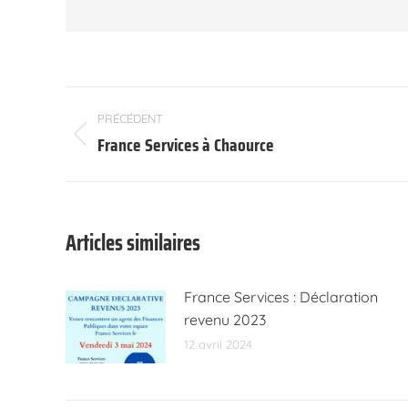
Navigation
PRÉCÉDENT
article
France Services à Chaource
Article
précédent
:
Articles similaires
France Services : Déclaration
revenu 2023
12 avril 2024