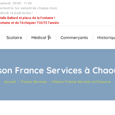
 Samedi : 09:00 - 11:00
uement le 1er samedi de chaque mois.
dredi 14 Août inclus !
alle Baltard et place de la Fontaine !
ontaine et de l'échiquier TOUTE l'année
Scolaire
Médical 🩺
Commerçants
Historiq
son France Services à Chao
Vous êtes ici :
Accueil
France Services
Maison France Services à Chaource