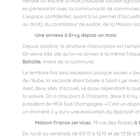
retraite ou encore la MSA (Mutualité sociale agricol
en partenariat avec la communauté de communes
L’espace confidentiel, quant à lui, permet d’accue
au droit), du conciliateur de justice, de la Mission lo
Une annexe à Ervy depuis un mois
Depuis octobre, la structure chaourçoise est comp
On verra très vite qu’on va arriver à la même fréq
Bataille
, maire de la commune.
Le territoire fait ainsi exception puisque seules « d
de l’Aube, la seconde étant basée à Saint-Lyé avec
Avec deux sites d’accueil, se pose cependant la ques
la voilure. On a cinq jours à Chaource, deux à Ervy, i
président de MSA Sud Champagne. « C’est un disposit
un moment, il y aura une évaluation du dispositif et i
Maison France services
, 19 rue des Roises
à 
Du lundi au vendredi, de 09:15 à 12:15 et de 13:30 à 1