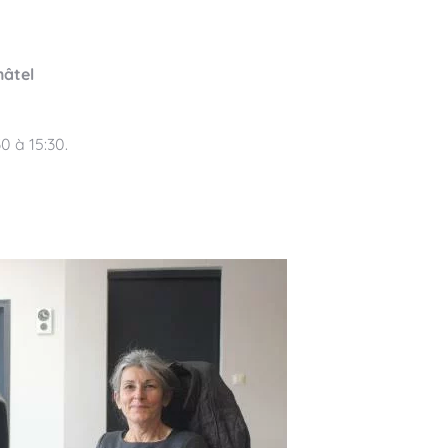
hâtel
0 à 15:30.