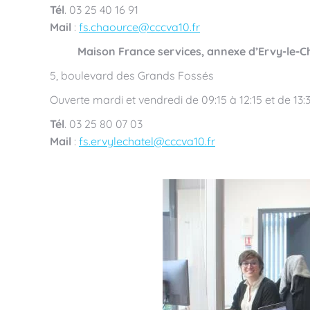
Tél
. 03 25 40 16 91
Mail
:
fs.chaource@cccva10.fr
Maison France services, annexe d’Ervy-le-C
5, boulevard des Grands Fossés
Ouverte mardi et vendredi de 09:15 à 12:15 et de 13:3
Tél
. 03 25 80 07 03
Mail
:
fs.ervylechatel@cccva10.fr