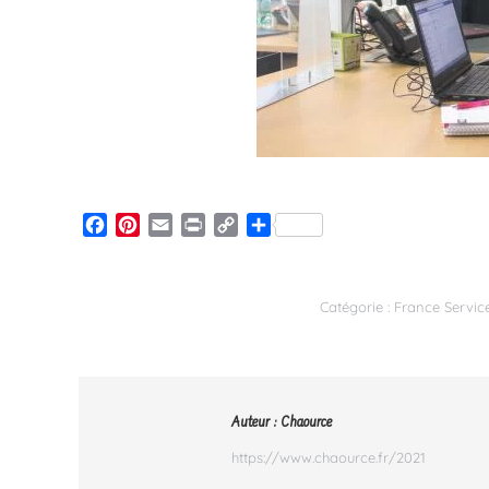
Facebook
Pinterest
Email
Print
Copy
Partager
Link
Catégorie :
France Servic
Auteur :
Chaource
https://www.chaource.fr/2021