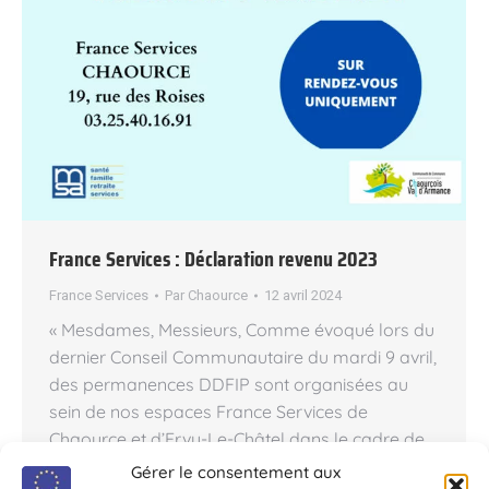
France Services : Déclaration revenu 2023
France Services
Par
Chaource
12 avril 2024
« Mesdames, Messieurs, Comme évoqué lors du
dernier Conseil Communautaire du mardi 9 avril,
des permanences DDFIP sont organisées au
sein de nos espaces France Services de
Chaource et d’Ervy-Le-Châtel dans le cadre de
la campagne déclarative des revenus 2023.
Gérer le consentement aux