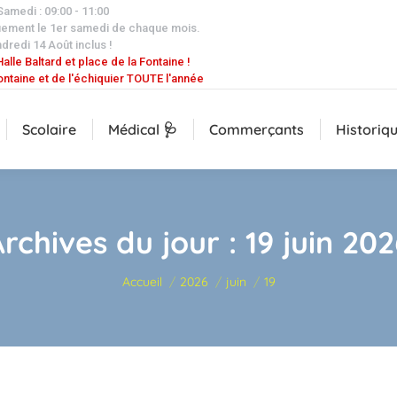
 Samedi : 09:00 - 11:00
uement le 1er samedi de chaque mois.
dredi 14 Août inclus !
alle Baltard et place de la Fontaine !
ontaine et de l'échiquier TOUTE l'année
Scolaire
Médical 🩺
Commerçants
Historiq
Archives du jour :
19 juin 20
Vous êtes ici :
Accueil
2026
juin
19