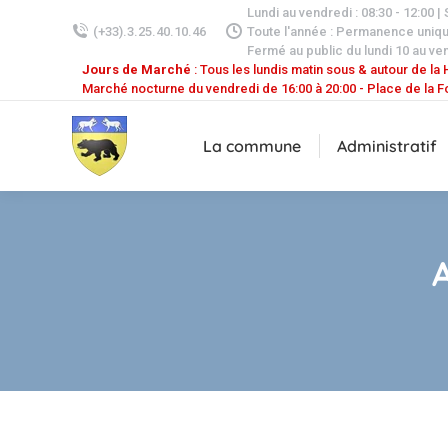
Lundi au vendredi : 08:30 - 12:00 |
(+33).3.25.40.10.46
Toute l'année : Permanence uniq
Fermé au public du lundi 10 au ven
Jours de Marché
: Tous les lundis matin sous & autour de la H
Marché nocturne du vendredi de 16:00 à 20:00 - Place de la F
La commune
Administratif