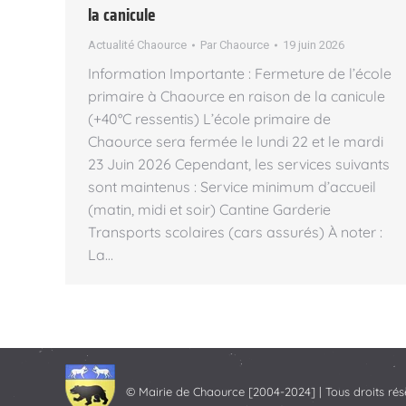
la canicule
Actualité Chaource
Par
Chaource
19 juin 2026
Information Importante : Fermeture de l’école
primaire à Chaource en raison de la canicule
(+40°C ressentis) L’école primaire de
Chaource sera fermée le lundi 22 et le mardi
23 Juin 2026 Cependant, les services suivants
sont maintenus : Service minimum d’accueil
(matin, midi et soir) Cantine Garderie
Transports scolaires (cars assurés) À noter :
La…
© Mairie de Chaource [2004-2024] | Tous droits rés