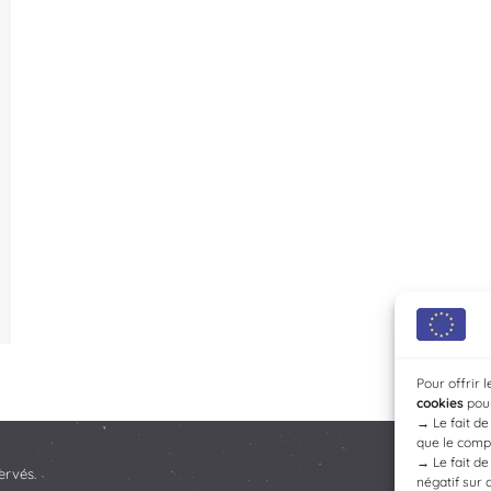
Pour offrir 
cookies
pour
→
Le fait d
que le compo
→
Le fait d
ervés.
négatif sur 