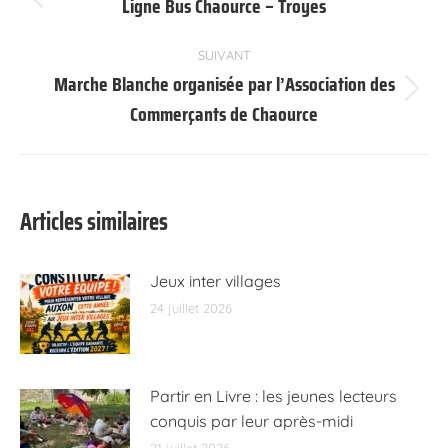
article
Ligne Bus Chaource – Troyes
Article
précédent
:
SUIVANT
Marche Blanche organisée par l’Association des
Article
Commerçants de Chaource
suivant
:
Articles similaires
Jeux inter villages
24 juillet 2026
Partir en Livre : les jeunes lecteurs
conquis par leur après-midi