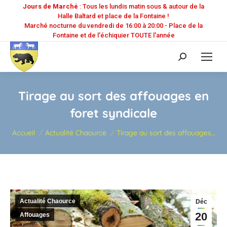
Jours de Marché
: Tous les lundis matin sous & autour de la
Halle Baltard et place de la Fontaine !
Marché nocturne du vendredi de 16:00 à 20:00 - Place de la
Fontaine et de l'échiquier TOUTE l'année
Recherche
:
Tirage au sort des affouages en
foret syndicale
Vous êtes ici :
Accueil
Actualité Chaource
Tirage au sort des affouages…
Actualité Chaource
Déc
20
Affouages