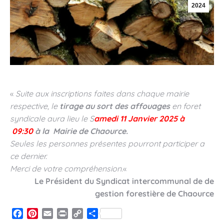
2024
«
Suite aux inscriptions faites dans chaque mairie
respective, le
tirage au sort des affouages
en foret
syndicale aura lieu le S
amedi 11 Janvier 2025 à
09:30
à la Mairie de
Chaource
.
Seules les personnes présentes pourront participer a
ce dernier.
Merci de votre compréhension.
«
Le Président du Syndicat intercommunal de de
gestion forestière de
Chaource
Facebook
Pinterest
Email
Print
Copy
Partager