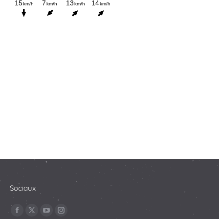
Sociaux
Trouvez nous sur :
La
La
La
La