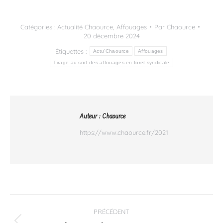
Link
Catégories :
Actualité Chaource
,
Affouages
Par
Chaource
20 décembre 2024
Étiquettes :
Actu'Chaource
Affouages
Tirage au sort des affouages en foret syndicale
Auteur :
Chaource
https://www.chaource.fr/2021
Navigation
PRÉCÉDENT