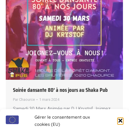
Soirée dansante 80′ à nos jours au Shaka Pub
Par
Chaource
1 mars 2024
Samedi 30 Mars Animée par DJ Krystof Joignez
vous à nous ! Ouvert à tous. Entrée libre.
Gérer le consentement aux
Restauration sur place. Le Shaka Pub Adresse : 1
cookies (EU)