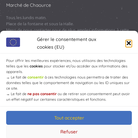
Marché de Chaource
Tous les lundis matin.
Place de la fontaine et sous la Halle.
Merci de nous contacter pour de plus amples informations à cette
adresse :
contact@chaource.fr
ou au 03.25.40.10.46
Gérer le consentement aux
cookies (EU)
Pour offrir les meilleures expériences, nous utilisons des technologies
telles que les
cookies
pour stocker et/ou accéder aux informations des
appareils.
→
Le fait de
consentir
à ces technologies nous permettra de traiter des
données telles que le comportement de navigation ou les ID uniques sur
ce site.
→
Le fait de
ne pas consentir
ou de retirer son consentement peut avoir
un effet négatif sur certaines caractéristiques et fonctions.
Tout accepter
© Mairie de Chaource [2004-2024] | Tous droits réservés.
Developed by
WEB3-DESIGN
Refuser