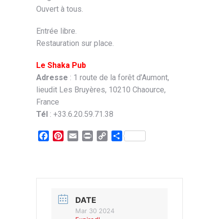
Ouvert à tous.
Entrée libre.
Restauration sur place.
Le Shaka Pub
Adresse
: 1 route de la forêt d’Aumont,
lieudit Les Bruyères, 10210 Chaource,
France
Tél
: +33.6.20.59.71.38
Facebook
Pinterest
Email
Print
Copy
Partager
Link
DATE
Mar 30 2024