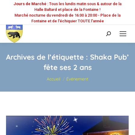
Jours de Marché
: Tous les lundis matin sous & autour de la
Halle Baltard et place de la Fontaine !
Marché nocturne du vendredi de 16:00 à 20:00 - Place de la
Fontaine et de l'échiquier TOUTE l'année
Recherche
:
Archives de l’étiquette :
Shaka Pub’
fête ses 2 ans
Vous êtes ici :
Accueil
Événement