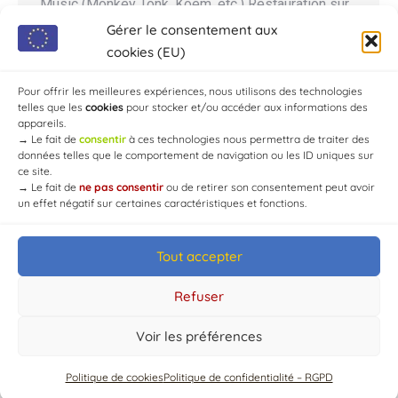
Music (Monkey Tonk, Koëm, etc.) Restauration sur
place Réservation fortement conseillée ! Le Shaka
Gérer le consentement aux
Pub Bar & Grill, ambiance musicale, terrasses
cookies (EU)
panoramiques. Parking dédié motos ! 📍: 1 route
Pour offrir les meilleures expériences, nous utilisons des technologies
de…
telles que les
cookies
pour stocker et/ou accéder aux informations des
appareils.
→
Le fait de
consentir
à ces technologies nous permettra de traiter des
données telles que le comportement de navigation ou les ID uniques sur
ce site.
→
Le fait de
ne pas consentir
ou de retirer son consentement peut avoir
un effet négatif sur certaines caractéristiques et fonctions.
Tout accepter
© Mairie de Chaource [2004-2024] | Tous droits réservés.
Developed by
WEB3-DESIGN
Refuser
Voir les préférences
Politique de cookies
Politique de confidentialité – RGPD