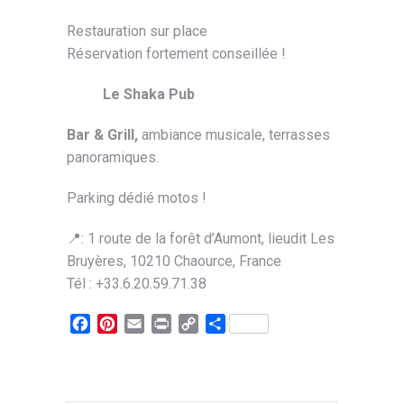
Restauration sur place
Réservation fortement conseillée !
Le Shaka Pub
Bar & Grill,
ambiance musicale, terrasses
panoramiques.
Parking dédié motos !
📍: 1 route de la forêt d’Aumont, lieudit Les
Bruyères, 10210 Chaource, France
Tél : +33.6.20.59.71.38
Facebook
Pinterest
Email
Print
Copy
Partager
Link