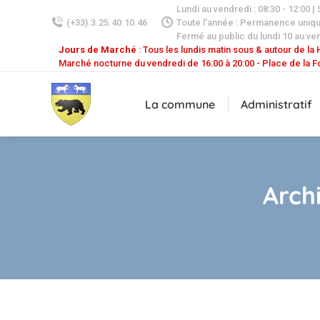
Lundi au vendredi : 08:30 - 12:00 |
(+33).3.25.40.10.46
Toute l'année : Permanence uniq
Fermé au public du lundi 10 au ven
Jours de Marché
: Tous les lundis matin sous & autour de la H
Marché nocturne du vendredi de 16:00 à 20:00 - Place de la F
La commune
Administratif
Archi