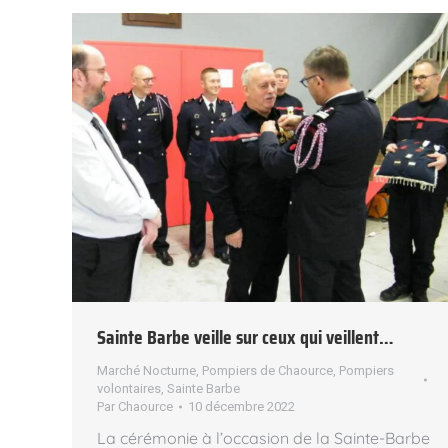
Sainte Barbe veille sur ceux qui veillent…
Marché Nocturne
,
Pompiers de Chaource
,
Pompiers
volontaires
,
Sainte Barbe
Par
Chaource
10 décembre 2022
La cérémonie à l’occasion de la Sainte-Barbe