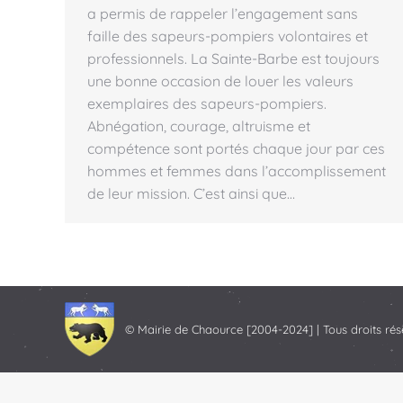
a permis de rappeler l’engagement sans
faille des sapeurs-pompiers volontaires et
professionnels. La Sainte-Barbe est toujours
une bonne occasion de louer les valeurs
exemplaires des sapeurs-pompiers.
Abnégation, courage, altruisme et
compétence sont portés chaque jour par ces
hommes et femmes dans l’accomplissement
de leur mission. C’est ainsi que…
© Mairie de Chaource [2004-2024] | Tous droits rés