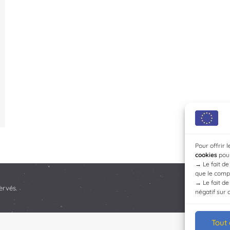
Pour offrir 
cookies
pour
→
Le fait d
que le compo
→
Le fait d
ervés.
négatif sur 
Tout