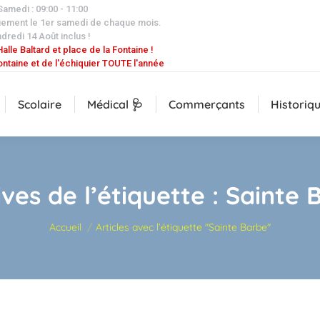
 Samedi : 09:00 - 11:00
uement le 1er samedi de chaque mois.
dredi 14 Août inclus !
alle Baltard et place de la Fontaine !
ontaine et de l'échiquier TOUTE l'année
Scolaire
Médical 🩺
Commerçants
Historiq
ves de l’étiquette :
Sainte 
Vous êtes ici :
Accueil
Articles avec l’étiquette "Sainte Barbe"