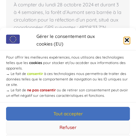
À compter du lundi 28 octobre 2024 et durant 3
à 4 semaines, la forêt d’Aumont sera barrée à la
circulation pour la réfection d’un pont, situé aux
coordonnées GPS suivantes : 48°08’33.7″N
4°07’27.4″E. Une déviation sera organisée
Gérer le consentement aux
(Jeugny-Les Maupas-Cormost – 5 colonnes
cookies (EU)
pour les véhicules légers et par Bar-Sur-Seine
pour les poids lourds). ATTENTION,…
Pour offrir les meilleures expériences, nous utilisons des technologies
telles que les
cookies
pour stocker et/ou accéder aux informations des
appareils.
→
Le fait de
consentir
à ces technologies nous permettra de traiter des
données telles que le comportement de navigation ou les ID uniques sur
ce site.
→
Le fait de
ne pas consentir
ou de retirer son consentement peut avoir
un effet négatif sur certaines caractéristiques et fonctions.
Tout accepter
© Mairie de Chaource [2004-2024] | Tous droits réservés.
Developed by
WEB3-DESIGN
Refuser