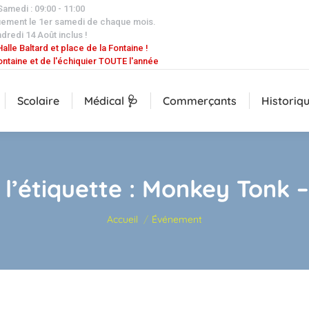
 Samedi : 09:00 - 11:00
uement le 1er samedi de chaque mois.
dredi 14 Août inclus !
alle Baltard et place de la Fontaine !
ontaine et de l'échiquier TOUTE l'année
Scolaire
Médical 🩺
Commerçants
Historiq
l’étiquette :
Monkey Tonk –
Vous êtes ici :
Accueil
Événement