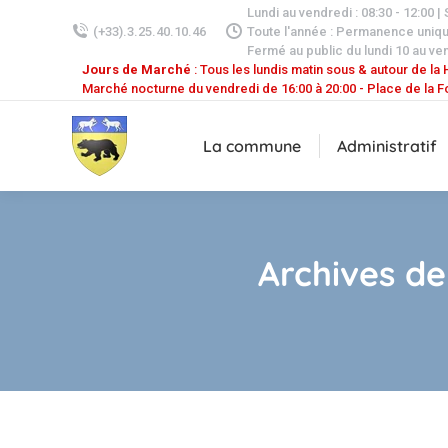
Lundi au vendredi : 08:30 - 12:00 |
(+33).3.25.40.10.46
Toute l'année : Permanence uniq
Fermé au public du lundi 10 au ven
Jours de Marché
: Tous les lundis matin sous & autour de la H
Marché nocturne du vendredi de 16:00 à 20:00 - Place de la F
La commune
Administratif
Archives de 