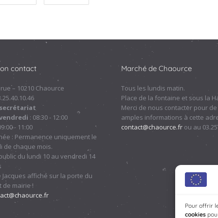
ion contact
Marché de Chaource
 rue – 10210 Chaource
Tous les lundis matin.
.3.25.40.10.46
Place de la fontaine et sous la Ha
secrétariat
Merci de nous contacter pour de
 vendredi
: 08:30 - 12:00
amples informations à cette adre
09:00 - 11:00
contact@chaource.fr
ou au 03.25
nnée : Permanence uniquement le
i de chaque mois.
ublic du lundi 10 au vendredi 14
s
 Jacques affiché sur la porte du
 de mairie !
tact@chaource.fr
Pour offrir 
cookies
pour