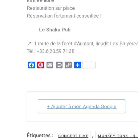
Entrée libre
Restauration sur place
Réservation fortement conseillée !
Le Shaka Pub
📍: 1 route de la forêt d’Aumont, lieudit Les Bruyèr
Tél : +33.6.20.59.71.38
Facebook
Pinterest
Email
Print
Copy
Partager
Link
+ Ajouter à mon Agenda Google
Étiquettes :
,
CONCERT LIVE
MONKEY TONK - B