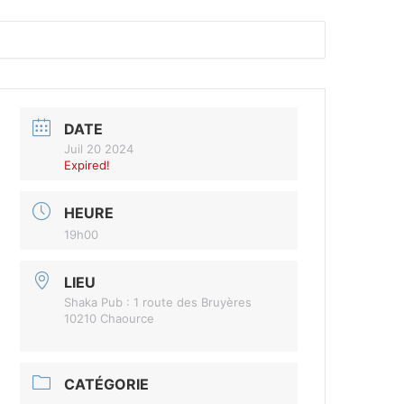
DATE
Juil 20 2024
Expired!
HEURE
19h00
LIEU
Shaka Pub : 1 route des Bruyères
10210 Chaource
CATÉGORIE