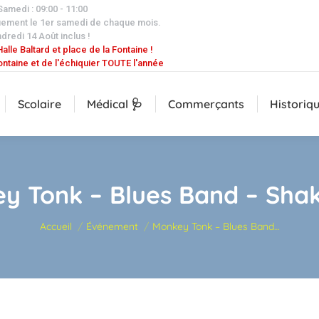
 Samedi : 09:00 - 11:00
uement le 1er samedi de chaque mois.
dredi 14 Août inclus !
alle Baltard et place de la Fontaine !
ontaine et de l'échiquier TOUTE l'année
Scolaire
Médical 🩺
Commerçants
Historiq
y Tonk – Blues Band – Sha
Vous êtes ici :
Accueil
Événement
Monkey Tonk – Blues Band…