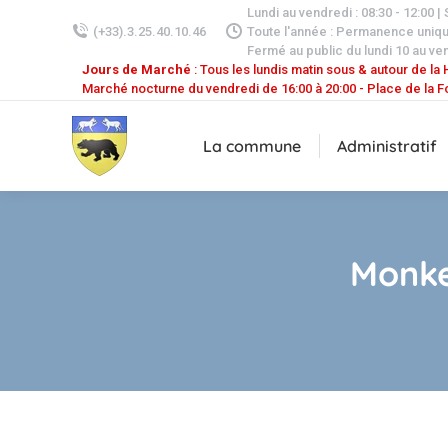
Lundi au vendredi : 08:30 - 12:00 |
(+33).3.25.40.10.46
Toute l'année : Permanence uniq
Fermé au public du lundi 10 au ven
Jours de Marché
: Tous les lundis matin sous & autour de la H
Marché nocturne du vendredi de 16:00 à 20:00 - Place de la F
La commune
Administratif
Monke