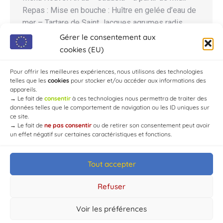
Repas : Mise en bouche : Huître en gelée d’eau de
mer – Tartare de Saint Jacques agrumes radis
concombre sur sa raïta. Le Foie gras extra poire au
Gérer le consentement aux
vin et épices condiments noisette et sa brioche.
cookies (EU)
Le bar poché au champagne coquillages/poireaux.
Pour offrir les meilleures expériences, nous utilisons des technologies
En…
telles que les
cookies
pour stocker et/ou accéder aux informations des
appareils.
→
Le fait de
consentir
à ces technologies nous permettra de traiter des
données telles que le comportement de navigation ou les ID uniques sur
ce site.
→
Le fait de
ne pas consentir
ou de retirer son consentement peut avoir
un effet négatif sur certaines caractéristiques et fonctions.
Tout accepter
© Mairie de Chaource [2004-2024] | Tous droits réservés.
Developed by
WEB3-DESIGN
Refuser
Voir les préférences