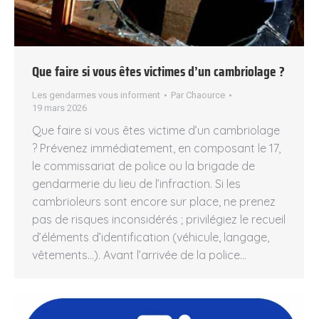
Que faire si vous êtes victimes d’un cambriolage ?
Les gendarmes vous informent
Par
Chaource
19 mars 2026
Que faire si vous êtes victime d’un cambriolage
? Prévenez immédiatement, en composant le 17,
le commissariat de police ou la brigade de
gendarmerie du lieu de l’infraction. Si les
cambrioleurs sont encore sur place, ne prenez
pas de risques inconsidérés ; privilégiez le recueil
d’éléments d’identification (véhicule, langage,
vêtements…). Avant l’arrivée de la police…