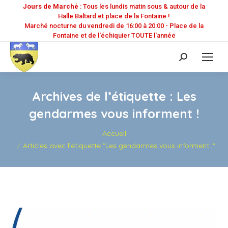
Jours de Marché
: Tous les lundis matin sous & autour de la
Halle Baltard et place de la Fontaine !
Marché nocturne du vendredi de 16:00 à 20:00 - Place de la
Fontaine et de l'échiquier TOUTE l'année
Recherche
:
Archives de l’étiquette :
Les
gendarmes vous informent !
Vous êtes ici :
Accueil
Articles avec l’étiquette "Les gendarmes vous informent !"