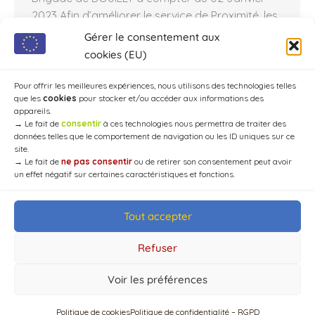
2023 Afin d’améliorer le service de Proximité, les
Brigades de Gendarmerie de CHAOURCE et
Gérer le consentement aux
d’ERVY LE CHATEL vont ouvrir leurs accueils. De
cookies (EU)
se fait une réorganisation va s’opérer sur
l’ensemble de…
Pour offrir les meilleures expériences, nous utilisons des technologies telles
que les
cookies
pour stocker et/ou accéder aux informations des
appareils.
→
Le fait de
consentir
à ces technologies nous permettra de traiter des
données telles que le comportement de navigation ou les ID uniques sur ce
site.
→
Le fait de
ne pas consentir
ou de retirer son consentement peut avoir
un effet négatif sur certaines caractéristiques et fonctions.
Tout accepter
© Mairie de Chaource [2004-2024] | Tous droits réservés.
Developed by
WEB3-DESIGN
Refuser
Voir les préférences
Politique de cookies
Politique de confidentialité – RGPD