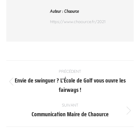
Auteur :
Chaource
https://www.chaource.fr/2021
Navigation
PRÉCÉDENT
article
Envie de swinguer ? L’École de Golf vous ouvre les
Article
fairways !
précédent
:
SUIVANT
Communication Maire de Chaource
Article
suivant
: