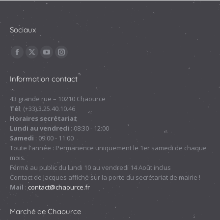
Sociaux
Trouvez nous sur :
La
La
La
La
page
page
page
page
Information contact
Facebook
X
YouTube
Instagram
s'ouvre
s'ouvre
s'ouvre
s'ouvre
43 grande rue – 10210 Chaource
Tél
: (+33).3.25.40.10.46
dans
dans
dans
dans
Horaires secrétariat
une
une
une
une
Lundi au vendredi
: 08:30 - 12:00
nouvelle
nouvelle
nouvelle
nouvelle
Samedi
: 09:00 - 11:00
fenêtre
fenêtre
fenêtre
fenêtre
Toute l'année : Permanence uniquement le 1er samedi de chaque
mois.
Fermé au public du lundi 10 au vendredi 14 Août inclus
Contact de Jacques affiché sur la porte du secrétariat de mairie !
Mail
:
contact@chaource.fr
Marché de Chaource