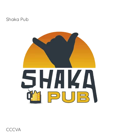
Shaka Pub
CCCVA