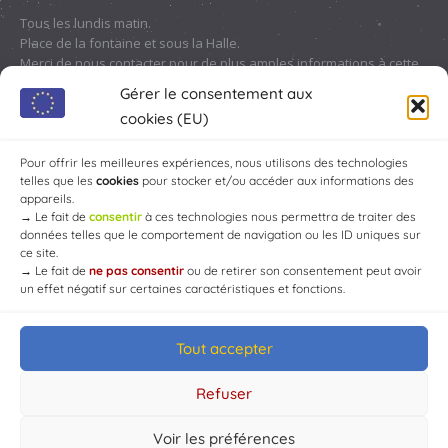
Tous les lundis matin.
Place de la fontaine et sous la Halle.
Merci de nous contacter pour de plus amples informations à cette
adresse :
contact@chaource.fr
ou au 03.25.40.10.46
Gérer le consentement aux
cookies (EU)
Pour offrir les meilleures expériences, nous utilisons des technologies
telles que les
cookies
pour stocker et/ou accéder aux informations des
appareils.
→
Le fait de
consentir
à ces technologies nous permettra de traiter des
données telles que le comportement de navigation ou les ID uniques sur
ce site.
→
Le fait de
ne pas consentir
ou de retirer son consentement peut avoir
un effet négatif sur certaines caractéristiques et fonctions.
Tout accepter
© Mairie de Chaource [2004-2024] | Tous droits réservés.
Developed by
WEB3-DESIGN
Refuser
Voir les préférences