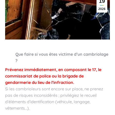
19
2026
Que faire si vous êtes victime d’un cambriolage
?
Prévenez immédiatement, en composant le 17, le
commissariat de police ou la brigade de
gendarmerie du lieu de l’infraction.
Si les cambrioleurs sont encore sur place, ne prenez
pas de risques inconsidérés ; privilégiez le recueil
d’éléments d’identification (véhicule, langage,
vêtements…).