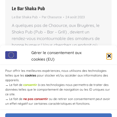
Le Bar Shaka Pub
Le Bar Shaka Pub
Par
Chaource
24 août 2023
A quelques pas de Chaource, aux Bruyères, le
Shaka Pub (Pub – Bar – Grill) , devient un
rendez-vous incontournable des amateurs de
bonne humeur ! Vous cherchez un endroit où
passer une bonne soirée entre amis ou en
Gérer le consentement aux
famille ? Le Shaka Pub est l’endroit qu’il vous
cookies (EU)
faut ! Ce bar convivial et chaleureux propose un
large choix de…
Pour offrir les meilleures expériences, nous utilisons des technologies
telles que les
cookies
pour stocker et/ou accéder aux informations des
appareils.
→
Le fait de
consentir
à ces technologies nous permettra de traiter des
données telles que le comportement de navigation ou les ID uniques sur
ce site.
→
Le fait de
ne pas consentir
ou de retirer son consentement peut avoir
un effet négatif sur certaines caractéristiques et fonctions.