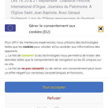
Les 19, 20 & 21 Septembre : Chaource Festival
International d’Orgue. Journées du Patrimoine. A
l’Eglise Saint Jean Baptiste. Avec Géraud
Guillemot. Lors du 20ème anniversaire du festival
Point d’orgue et du 333ème anniversaire de l’orgue
Gérer le consentement aux
de Chaource. Thème de l’édition 2025 : «
cookies (EU)
Patrimoine architectural » Le thème de 2025 met
en lumière les…
Pour offrir les meilleures expériences, nous utilisons des technologies
telles que les
cookies
pour stocker et/ou accéder aux informations des
appareils.
→
Le fait de
consentir
à ces technologies nous permettra de traiter des
données telles que le comportement de navigation ou les ID uniques sur
ce site.
→
Le fait de
ne pas consentir
ou de retirer son consentement peut avoir
un effet négatif sur certaines caractéristiques et fonctions.
Tout accepter
© Mairie de Chaource [2004-2024] | Tous droits réservés.
Developed by
WEB3-DESIGN
Refuser