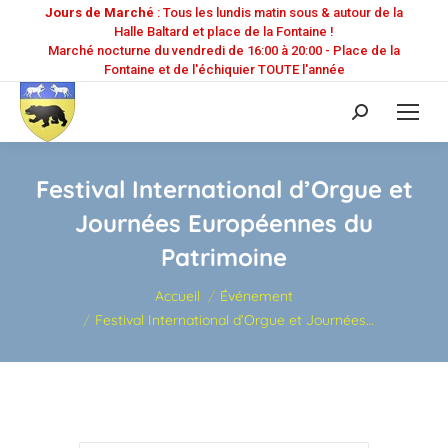
Jours de Marché
: Tous les lundis matin sous & autour de la
Halle Baltard et place de la Fontaine !
Marché nocturne du vendredi de 16:00 à 20:00 - Place de la
Fontaine et de l'échiquier TOUTE l'année
Recherche
:
Festival International d’Orgue et
Journées Européennes du
Patrimoine
Vous êtes ici :
Accueil
Événement
Festival International d’Orgue et Journées…