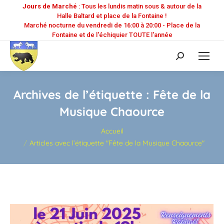
Jours de Marché
: Tous les lundis matin sous & autour de la
Halle Baltard et place de la Fontaine !
Marché nocturne du vendredi de 16:00 à 20:00 - Place de la
Fontaine et de l'échiquier TOUTE l'année
Recherche
:
Archives de l’étiquette :
Fête de la
Musique Chaource
Vous êtes ici :
Accueil
Articles avec l’étiquette "Fête de la Musique Chaource"