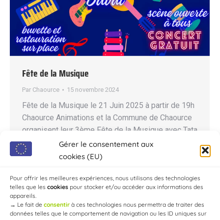
Fête de la Musique
Par
Chaource
15 novembre 2024
Fête de la Musique le 21 Juin 2025 à partir de 19h
Chaource Animations et la Commune de Chaource
organisent leur 3ème Fête de la Musique avec Tata
Citronnelle et Jean-Yves et Valéry Duval. Buvette
Gérer le consentement aux
et restauration sur place. Scène ouverte à tous.
cookies (EU)
Concert gratuit ! Merci d’avance pour tous ! Contact
Pour offrir les meilleures expériences, nous utilisons des technologies
Mairie de Chaource…
telles que les
cookies
pour stocker et/ou accéder aux informations des
appareils.
→
Le fait de
consentir
à ces technologies nous permettra de traiter des
données telles que le comportement de navigation ou les ID uniques sur