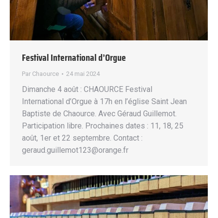
Festival International d’Orgue
Par
Chaource
24 mai 2024
Dimanche 4 août : CHAOURCE Festival
International d’Orgue à 17h en l’église Saint Jean
Baptiste de Chaource. Avec Géraud Guillemot.
Participation libre. Prochaines dates : 11, 18, 25
août, 1er et 22 septembre. Contact :
geraud.guillemot123@orange.fr