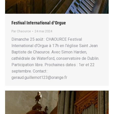
Festival International d’Orgue
Par
Chaource
24 mai 2024
Dimanche 25 août : CHAOURCE Festival
International d’Orgue à 17h en l’église Saint Jean
Baptiste de Chaource. Avec Simon Harden,
cathédrale de Waterford, conservatoire de Dublin.
Participation libre. Prochaines dates : 1er et 22
septembre. Contact :
geraud.guillemot123@orange.fr