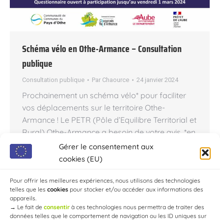
Schéma vélo en Othe-Armance – Consultation
publique
Consultation publique
Par
Chaource
24 janvier 2024
Prochainement un schéma vélo* pour faciliter
vos déplacements sur le territoire Othe-
Armance ! Le PETR (Pôle d’Equilibre Territorial et
Rural) Othe-Armance a besoin de votre avis. *en
lien avec les projets de vélo voie du
Gérer le consentement aux
Département de l’Aube : « Troyes Saint /
cookies (EU)
Florentin » et « Troyes / Sens ». Consultation
ouverte jusqu’au 1er…
Pour offrir les meilleures expériences, nous utilisons des technologies
telles que les
cookies
pour stocker et/ou accéder aux informations des
appareils.
→
Le fait de
consentir
à ces technologies nous permettra de traiter des
données telles que le comportement de navigation ou les ID uniques sur