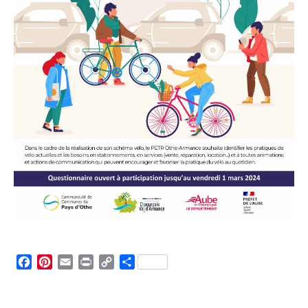
Facebook
Pinterest
Email
Print
Copy
Partager
Link