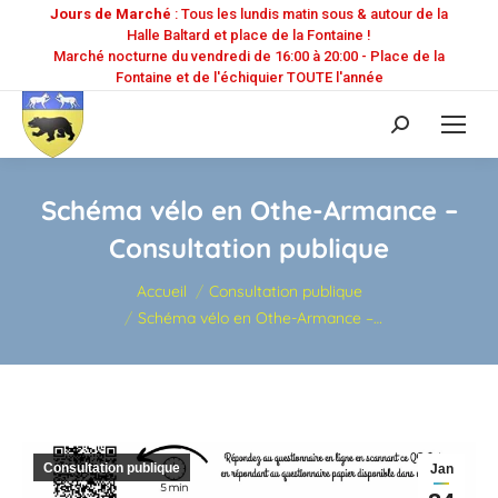
Jours de Marché
: Tous les lundis matin sous & autour de la
Halle Baltard et place de la Fontaine !
Marché nocturne du vendredi de 16:00 à 20:00 - Place de la
Fontaine et de l'échiquier TOUTE l'année
Recherche
:
Schéma vélo en Othe-Armance –
Consultation publique
Vous êtes ici :
Accueil
Consultation publique
Schéma vélo en Othe-Armance –…
Consultation publique
Jan