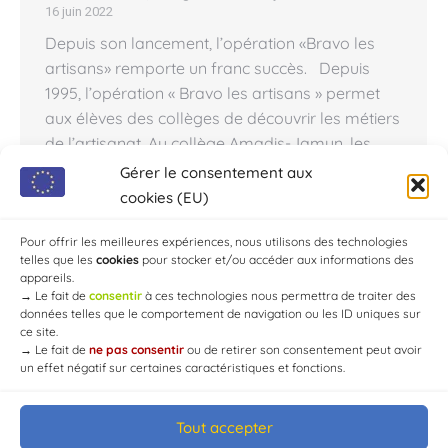
16 juin 2022
Depuis son lancement, l’opération «Bravo les
artisans» remporte un franc succès. Depuis
1995, l’opération « Bravo les artisans » permet
aux élèves des collèges de découvrir les métiers
de l’artisanat. Au collège Amadis-Jamyn, les
participants 2022 ont été récompensés par un
Gérer le consentement aux
diplôme et un cadeau et chaleureusement
cookies (EU)
remerciés. Ils sont ensuite chargés de
transmettre…
Pour offrir les meilleures expériences, nous utilisons des technologies
telles que les
cookies
pour stocker et/ou accéder aux informations des
appareils.
→
Le fait de
consentir
à ces technologies nous permettra de traiter des
données telles que le comportement de navigation ou les ID uniques sur
ce site.
→
Le fait de
ne pas consentir
ou de retirer son consentement peut avoir
un effet négatif sur certaines caractéristiques et fonctions.
Tout accepter