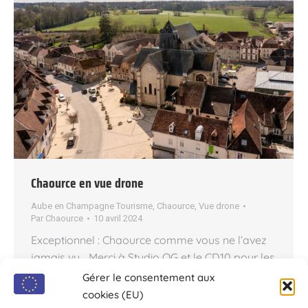
Chaource en vue drone
Aube en Champagne Tourisme
,
Chaource
,
Vue drone
Par
Chaource
10 avril 2024
Exceptionnel : Chaource comme vous ne l’avez
jamais vu… Merci à Studio OG et le CD10 pour les
magnifiques photos aériennes du centre de
Gérer le consentement aux
Chaource. Ou comment mieux redécouvrir sa
cookies (EU)