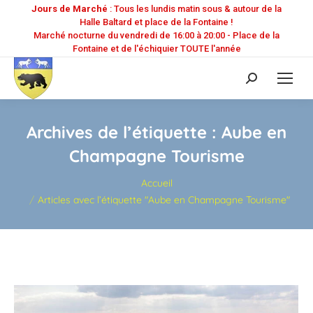
Jours de Marché
: Tous les lundis matin sous & autour de la
Halle Baltard et place de la Fontaine !
Marché nocturne du vendredi de 16:00 à 20:00 - Place de la
Fontaine et de l'échiquier TOUTE l'année
Recherche
:
Archives de l’étiquette :
Aube en
Champagne Tourisme
Vous êtes ici :
Accueil
Articles avec l’étiquette "Aube en Champagne Tourisme"