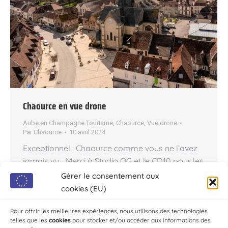
Chaource en vue drone
Aube en Champagne Tourisme
,
Chaource
,
Vue drone
Par
Chaource
10 avril 2024
Exceptionnel : Chaource comme vous ne l’avez
jamais vu… Merci à Studio OG et le CD10 pour les
magnifiques photos aériennes du centre de
Gérer le consentement aux
Chaource. Ou comment mieux redécouvrir sa
cookies (EU)
commune ! Crédit photo: © Studio OG / © CD10
(Aube en Champagne Tourisme)
Pour offrir les meilleures expériences, nous utilisons des technologies
telles que les
cookies
pour stocker et/ou accéder aux informations des