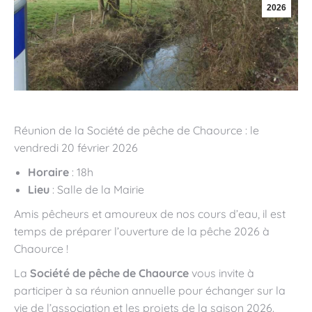
2026
Réunion de la Société de pêche de Chaource : le
vendredi 20 février 2026
Horaire
: 18h
Lieu
: Salle de la Mairie
Amis pêcheurs et amoureux de nos cours d’eau, il est
temps de préparer l’ouverture de la pêche 2026 à
Chaource !
La
Société de pêche de Chaource
vous invite à
participer à sa réunion annuelle pour échanger sur la
vie de l’association et les projets de la saison 2026.