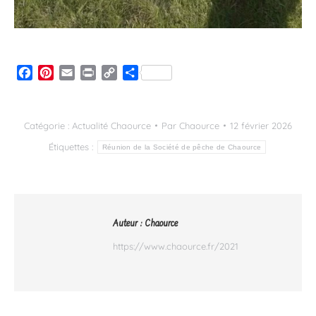
Facebook
Pinterest
Email
Print
Copy
Partager
Link
Catégorie :
Actualité Chaource
Par
Chaource
12 février 2026
Étiquettes :
Réunion de la Société de pêche de Chaource
Auteur :
Chaource
https://www.chaource.fr/2021