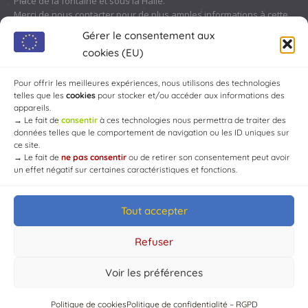
Place de la fontaine et sous la Halle.
Merci de nous contacter pour de plus amples informations à cette
adresse :
contact@chaource.fr
ou au 03.25.40.10.46
Gérer le consentement aux
cookies (EU)
Pour offrir les meilleures expériences, nous utilisons des technologies
telles que les
cookies
pour stocker et/ou accéder aux informations des
appareils.
→
Le fait de
consentir
à ces technologies nous permettra de traiter des
données telles que le comportement de navigation ou les ID uniques sur
ce site.
→
Le fait de
ne pas consentir
ou de retirer son consentement peut avoir
un effet négatif sur certaines caractéristiques et fonctions.
Tout accepter
© Mairie de Chaource [2004-2024] | Tous droits réservés.
Developed by
WEB3-DESIGN
Refuser
Voir les préférences
Politique de cookies
Politique de confidentialité – RGPD