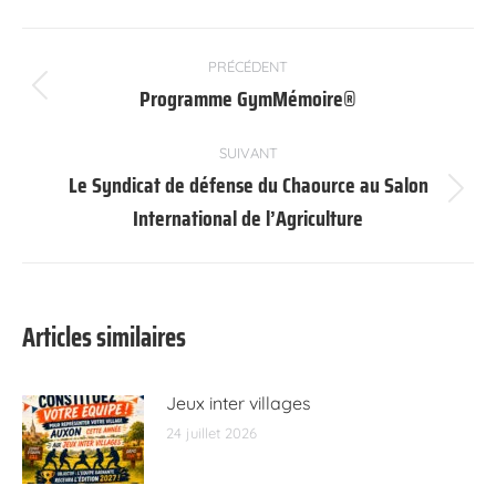
Navigation
PRÉCÉDENT
article
Programme GymMémoire®
Article
précédent
:
SUIVANT
Le Syndicat de défense du Chaource au Salon
Article
International de l’Agriculture
suivant
:
Articles similaires
Jeux inter villages
24 juillet 2026