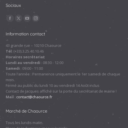
Sociaux
Trouvez nous sur :
La
La
La
La
page
page
page
page
Information contact
Facebook
X
YouTube
Instagram
s'ouvre
s'ouvre
s'ouvre
s'ouvre
43 grande rue – 10210 Chaource
Tél
: (+33).3.25.40.10.46
dans
dans
dans
dans
Horaires secrétariat
une
une
une
une
Lundi au vendredi
: 08:30 - 12:00
nouvelle
nouvelle
nouvelle
nouvelle
Samedi
: 09:00 - 11:00
fenêtre
fenêtre
fenêtre
fenêtre
Toute l'année : Permanence uniquement le 1er samedi de chaque
mois.
Fermé au public du lundi 10 au vendredi 14 Août inclus
Contact de Jacques affiché sur la porte du secrétariat de mairie !
Mail
:
contact@chaource.fr
Marché de Chaource
Tous les lundis matin.