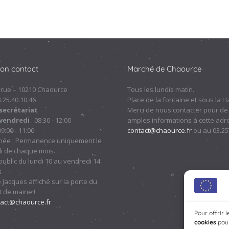
ion contact
Marché de Chaource
 rue – 10210 Chaource
Tous les lundis matin.
.3.25.40.10.46
Place de la fontaine et sous la Ha
secrétariat
Merci de nous contacter pour de
 vendredi
: 08:30 - 12:00
amples informations à cette adre
09:00 - 11:00
contact@chaource.fr
ou au 03.25
nnée : Permanence uniquement le
i de chaque mois.
ublic du lundi 10 au vendredi 14
s
 Jacques affiché sur la porte du
 de mairie !
tact@chaource.fr
Pour offrir 
cookies
pour