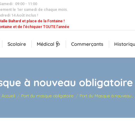
 Samedi : 09:00 - 11:00
uement le 1er samedi de chaque mois.
dredi 14 Août inclus !
alle Baltard et place de la Fontaine !
ontaine et de l'échiquier TOUTE l'année
Scolaire
Médical 🩺
Commerçants
Historiq
sque à nouveau obligatoire
Vous êtes ici :
Accueil
Port du masque obligatoire
Port du Masque à nouveau…