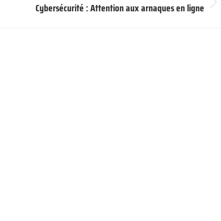
Cybersécurité : Attention aux arnaques en ligne
Article
suivant
: