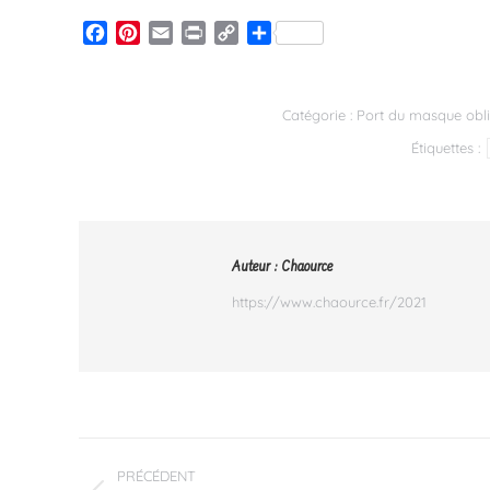
Facebook
Pinterest
Email
Print
Copy
Partager
Link
Catégorie :
Port du masque obli
Étiquettes :
Auteur :
Chaource
https://www.chaource.fr/2021
Navigation
PRÉCÉDENT