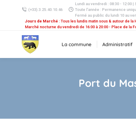
Lundi au vendredi : 08:30 - 12:00 |
(+33).3.25.40.10.46
Toute l'année : Permanence uniq
Fermé au public du lundi 10 au ven
Jours de Marché
: Tous les lundis matin sous & autour de la H
Marché nocturne du vendredi de 16:00 à 20:00 - Place de la F
La commune
Administratif
Port du Ma