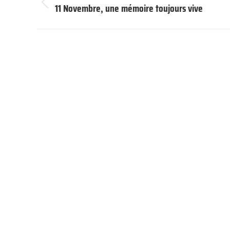
article
11 Novembre, une mémoire toujours vive
Article
précédent
: