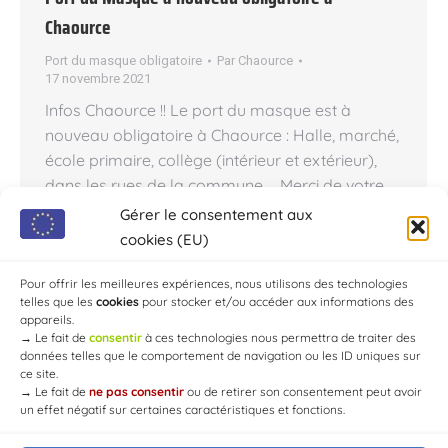
Chaource
Port du masque obligatoire
Par
Chaource
17 novembre 2021
Infos Chaource !! Le port du masque est à
nouveau obligatoire à Chaource : Halle, marché,
école primaire, collège (intérieur et extérieur),
dans les rues de la commune … Merci de votre
compréhension à tous… Rappel : Port du
Gérer le consentement aux
masque – Vaccination Reconduction de
cookies (EU)
l’obligation du port du masque dans certains
lieux du département de…
Pour offrir les meilleures expériences, nous utilisons des technologies
telles que les
cookies
pour stocker et/ou accéder aux informations des
appareils.
→
Le fait de
consentir
à ces technologies nous permettra de traiter des
données telles que le comportement de navigation ou les ID uniques sur
ce site.
→
Le fait de
ne pas consentir
ou de retirer son consentement peut avoir
un effet négatif sur certaines caractéristiques et fonctions.