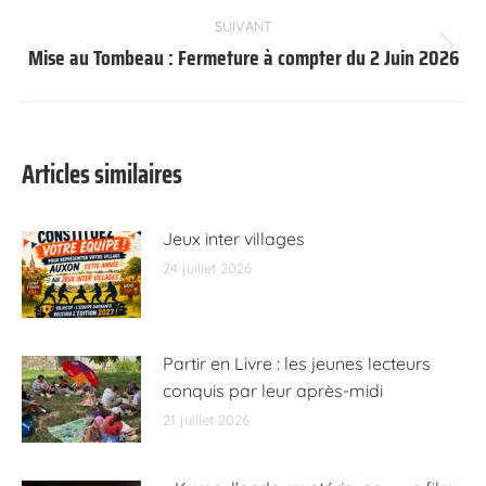
:
SUIVANT
Mise au Tombeau : Fermeture à compter du 2 Juin 2026
Article
suivant
:
Articles similaires
Jeux inter villages
24 juillet 2026
Partir en Livre : les jeunes lecteurs
conquis par leur après-midi
21 juillet 2026