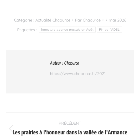
Link
Catégorie :
Actualité Chaource
Par
Chaource
7 mai 2026
Étiquettes :
fermeture agence postale en Août
Fin de l'ADSL
Auteur :
Chaource
https://www.chaource.fr/2021
Navigation
PRÉCÉDENT
article
Les prairies à l’honneur dans la vallée de l’Armance
Article
précédent