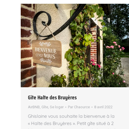
Gîte Halte des Bruyères
AirBNB
,
Gîte
,
Se loger
Par
Chaource
8 avril 2022
Ghislaine vous souhaite la bienvenue à la
« Halte des Bruyères ». Petit gîte situé à 2