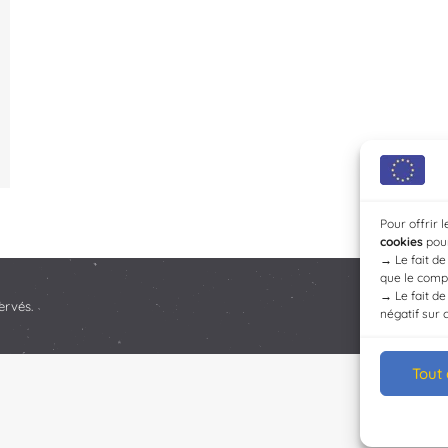
Pour offrir 
cookies
pour
→
Le fait d
que le compo
→
Le fait d
ervés.
négatif sur 
Tout