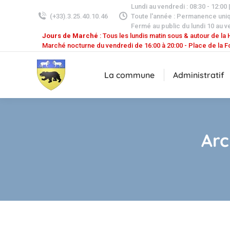
Lundi au vendredi : 08:30 - 12:00 
(+33).3.25.40.10.46
Toute l'année : Permanence uni
Fermé au public du lundi 10 au v
Jours de Marché
: Tous les lundis matin sous & autour de la H
Marché nocturne du vendredi de 16:00 à 20:00 - Place de la F
La commune
Administratif
Arc