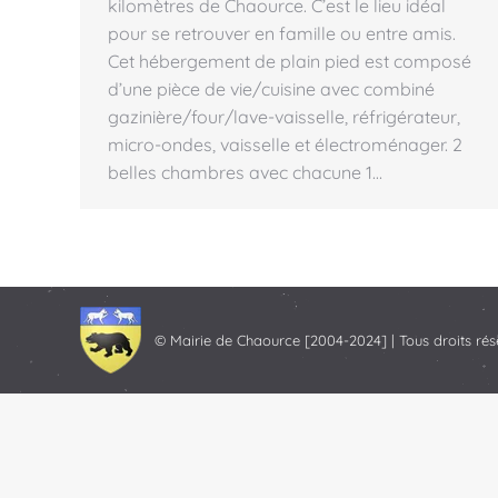
kilomètres de Chaource. C’est le lieu idéal
pour se retrouver en famille ou entre amis.
Cet hébergement de plain pied est composé
d’une pièce de vie/cuisine avec combiné
gazinière/four/lave-vaisselle, réfrigérateur,
micro-ondes, vaisselle et électroménager. 2
belles chambres avec chacune 1…
© Mairie de Chaource [2004-2024] | Tous droits rés