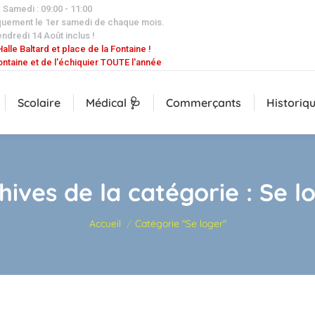
| Samedi : 09:00 - 11:00
quement le 1er samedi de chaque mois.
endredi 14 Août inclus !
alle Baltard et place de la Fontaine !
ontaine et de l'échiquier TOUTE l'année
Scolaire
Médical 🩺
Commerçants
Historiq
hives de la catégorie :
Se l
Vous êtes ici :
Accueil
Catégorie "Se loger"