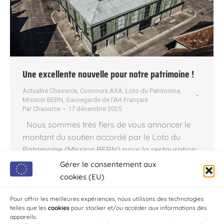
Une excellente nouvelle pour notre patrimoine !
Actualité Chaource
,
Concours AXA
,
Loto du Patrimoine
,
Mission BERN
,
Sauvegarde de l'Art Français
Par
Chaource
17 décembre 2025
Nous sommes très fiers de vous annoncer le
montant du soutien accordé par le Loto du
Patrimoine (Mission BERN) pour la restauration
de notre emblématique Halle de Chaource : 170
Gérer le consentement aux
000 € ! Ce financement exceptionnel vient
cookies (EU)
s’ajouter à la dotation du Concours AXA, qui
nous a déjà alloué 100 000 €. A laquelle…
Pour offrir les meilleures expériences, nous utilisons des technologies
telles que les
cookies
pour stocker et/ou accéder aux informations des
appareils.