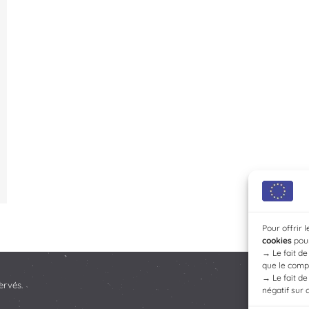
Pour offrir 
cookies
pour
→
Le fait d
que le compo
→
Le fait d
ervés.
négatif sur 