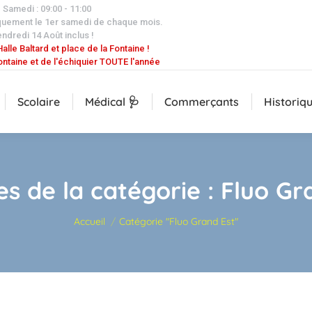
| Samedi : 09:00 - 11:00
quement le 1er samedi de chaque mois.
endredi 14 Août inclus !
alle Baltard et place de la Fontaine !
ontaine et de l'échiquier TOUTE l'année
Scolaire
Médical 🩺
Commerçants
Historiq
es de la catégorie :
Fluo Gr
Vous êtes ici :
Accueil
Catégorie "Fluo Grand Est"