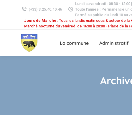
Lundi au vendredi : 08:30 - 12:00 
(+33).3.25.40.10.46
Toute l'année : Permanence uni
Fermé au public du lundi 10 au v
Jours de Marché
: Tous les lundis matin sous & autour de la H
Marché nocturne du vendredi de 16:00 à 20:00 - Place de la F
La commune
Administratif
Archiv