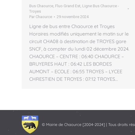
Bus Chaource
,
Fluo Grand Est
,
Ligne Bus Chaource -
Troyes
Par
Chaource
29 novembre 2024
Ligne de bus entre Chaource et Troyes
Horaires modifiés uniquement le matin sur le
circuit CHA08 à destination de TROYES gare
SNCF, à compter du lundi 02 décembre 2024.
CHAOURCE – CENTRE : 06:40 CHAOURCE –
BRUYERES HAUT : 06:42 LES BORDES
AUMONT – ECOLE : 06:55 TROYES – LYCEE
CHRESTIEN DE TROYES : 07:12 TROYES…
© Mairie de Chaource [2004-2024] | Tous droits rés