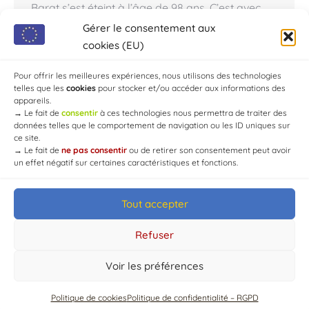
Barat s’est éteint à l’âge de 98 ans. C’est avec
beaucoup de tristesse que les Chaourçois ont
Gérer le consentement aux
appris le décès de Roger Barat, né le 25 mars
cookies (EU)
1925. Pour Bertrand Barat, son fils, « papa a
connu la vie chaourçoise d’avant-guerre.…
Pour offrir les meilleures expériences, nous utilisons des technologies
telles que les
cookies
pour stocker et/ou accéder aux informations des
appareils.
→
Le fait de
consentir
à ces technologies nous permettra de traiter des
données telles que le comportement de navigation ou les ID uniques sur
ce site.
→
Le fait de
ne pas consentir
ou de retirer son consentement peut avoir
un effet négatif sur certaines caractéristiques et fonctions.
Tout accepter
© Mairie de Chaource [2004-2024] | Tous droits réservés.
Developed by
WEB3-DESIGN
Refuser
Voir les préférences
Politique de cookies
Politique de confidentialité – RGPD