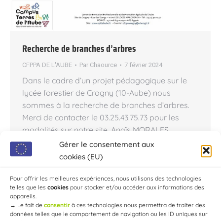
Recherche de branches d’arbres
CFPPA DE L'AUBE
Par
Chaource
7 février 2024
Dans le cadre d’un projet pédagogique sur le
lycée forestier de Crogny (10-Aube) nous
sommes à la recherche de branches d’arbres.
Merci de contacter le 03.25.43.75.73 pour les
modalités sur notre site. Anaïs MORALES
Chargée de missions Formations
Gérer le consentement aux
Professionnelles continues CFPPA DE L’AUBE –
cookies (EU)
Site de Crogny Rue des Etangs 10210 LES LOGES
MARGUERON Tél.…
Pour offrir les meilleures expériences, nous utilisons des technologies
telles que les
cookies
pour stocker et/ou accéder aux informations des
appareils.
→
Le fait de
consentir
à ces technologies nous permettra de traiter des
données telles que le comportement de navigation ou les ID uniques sur