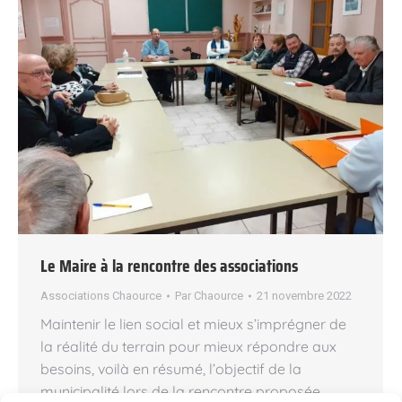
Le Maire à la rencontre des associations
Associations Chaource
Par
Chaource
21 novembre 2022
Maintenir le lien social et mieux s’imprégner de
la réalité du terrain pour mieux répondre aux
besoins, voilà en résumé, l’objectif de la
municipalité lors de la rencontre proposée.