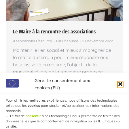
Le Maire à la rencontre des associations
Associations Chaource
Par
Chaource
21 novembre 2022
Maintenir le lien social et mieux s’imprégner de
la réalité du terrain pour mieux répondre aux
besoins, voilà en résumé, l’objectif de la
municipalité lors de la rencontre proposée.
« C’était un contact attendu ! » Lors de ce
Gérer le consentement aux
premier rendez-vous, Florent Hurpeau, s’est
cookies (EU)
engagé sans tarder à soutenir la vie associative,
qui représente, selon lui, « un engagement…
Pour offrir les meilleures expériences, nous utilisons des technologies
telles que les
cookies
pour stocker et/ou accéder aux informations des
appareils.
→
Le fait de
consentir
à ces technologies nous permettra de traiter des
données telles que le comportement de navigation ou les ID uniques sur
ce site.