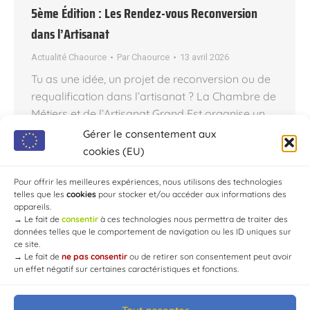
5ème Édition : Les Rendez-vous Reconversion
dans l’Artisanat
Actualité Chaource
Par
Chaource
13 avril 2026
Tu as une idée, un projet de reconversion ou de
requalification dans l’artisanat ? La Chambre de
Métiers et de l’Artisanat Grand Est organise un
événement dédié pour t’aider à dessiner ta
Gérer le consentement aux
nouvelle vie professionnelle. Un événement
cookies (EU)
100% en ligne Du 27 au 30 avril 2026 Si tu ne
peux pas te déplacer, profite d’une…
Pour offrir les meilleures expériences, nous utilisons des technologies
telles que les
cookies
pour stocker et/ou accéder aux informations des
appareils.
→
Le fait de
consentir
à ces technologies nous permettra de traiter des
données telles que le comportement de navigation ou les ID uniques sur
ce site.
→
Le fait de
ne pas consentir
ou de retirer son consentement peut avoir
un effet négatif sur certaines caractéristiques et fonctions.