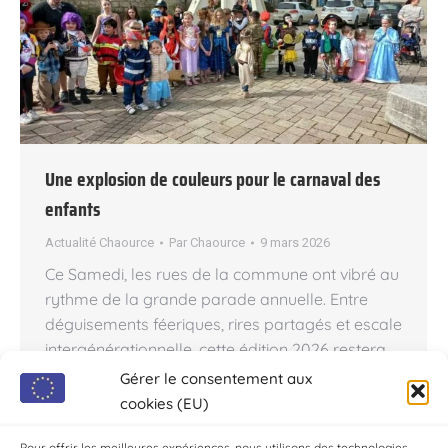
Une explosion de couleurs pour le carnaval des
enfants
Actualité Chaource
Par
Chaource
9 mars 2026
Ce Samedi, les rues de la commune ont vibré au
rythme de la grande parade annuelle. Entre
déguisements féeriques, rires partagés et escale
intergénérationnelle, cette édition 2026 restera
gravée dans les mémoires comme une
Gérer le consentement aux
parenthèse enchantée. Un vent de liberté sur la
cookies (EU)
cité Il flottait comme un air de joyeuse pagaille
Pour offrir les meilleures expériences, nous utilisons des technologies