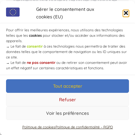
permettant aux porteurs de projet de partager
leur projet et leurs premières démarches » pour
Gérer le consentement aux
François Brunet, chargé de mission
cookies (EU)
développement économique. Au menu du jour,
repreneurs…
Pour offrir les meilleures expériences, nous utilisons des technologies
telles que les
cookies
pour stocker et/ou accéder aux informations des
appareils.
→
Le fait de
consentir
à ces technologies nous permettra de traiter des
données telles que le comportement de navigation ou les ID uniques sur
ce site.
→
Le fait de
ne pas consentir
ou de retirer son consentement peut avoir
un effet négatif sur certaines caractéristiques et fonctions.
Tout accepter
© Mairie de Chaource [2004-2024] | Tous droits réservés.
Developed by
WEB3-DESIGN
Refuser
Voir les préférences
Politique de cookies
Politique de confidentialité – RGPD